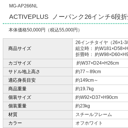
MG-AP266NL
ACTIVEPLUS ノーパンク26インチ6
本体価格50,000円（税込55,000円）
26インチタイヤ（26×1-3
商品サイズ
組立時： 約W181×D58×H
折畳時： 約W98×D60×H9
カゴサイズ
約W37×D24×H26cm
サドル地上高さ
約77～89cm
適応身長目安
約149cm～
商品重量
約19.7kg
個装サイズ
約W92×D37×H90cm
個装重量
約23kg
材質
スチールフレーム
カラー
オフホワイト