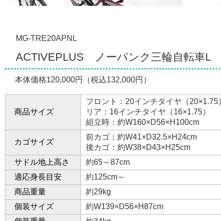
MG-TRE20APNL
ACTIVEPLUS ノーパンク三輪自転車L
本体価格120,000円（税込132,000円）
フロント：20インチタイヤ（20×1.75
商品サイズ
リア：16インチタイヤ（16×1.75）
組立時：約W160×D56×H100cm
前カゴ：約W41×D32.5×H24cm
カゴサイズ
後カゴ：約W38×D43×H25cm
サドル地上高さ
約65～87cm
適応身長目安
約125cm～
商品重量
約29kg
個装サイズ
約W139×D56×H87cm