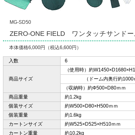
MG-SD50
ZERO-ONE FIELD ワンタッチサンド
本体価格6,000円（税込6,600円）
入数
6
（使用時）約W1450×D1680×H1
商品サイズ
（ドーム内奥行約1000ｍ
（収納時）約Φ500×D80ｍｍ
商品重量
約1.2kg
個装サイズ
約W500×D80×H500ｍｍ
個装重量
約1.6kg
カートンサイズ
約W525×D525×H510ｍｍ
カートン重量
約10.2kg