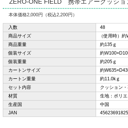
ZERO-ONE FIELD 携帯エアークッショ
本体価格2,000円（税込2,200円）
入数
48
商品サイズ
（使用時）約W3
商品重量
約135ｇ
個装サイズ
約W100×D10
個装重量
約205ｇ
カートンサイズ
約W635×D43
カートン重量
約11.0kｇ
セット内容
クッション・
材質
生地：ポリエ
生産国
中国
JAN
45623691825